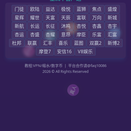
首页
关于我们
集团业务